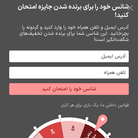
بدون ضامن، بدون سود
شانس خود را برای برنده شدن جایزه امتحان
فروشگاه نوین تراشه گنجی
عبور به ناوبری
رفتن به محتوای اصلی
کنید!
منو
آدرس ایمیل و تلفن همراه خود را وارد کنید و گردونه را
بچرخانید. این شانس شما برای برنده شدن تخفیف‌های
0
0
ریال
شگفت‌انگیز است!
آدرس
لرستان الیگودرز ,چهارراه شهرداری ,جنب بانک تجارت مرکزی ,ساختمان
مهبان ,فروشگاه نوین تراشه گنجی
شانس خود را امتحان کنید
قوانین داخلی ما: یک بازی برای هر کاربر
شماره تماس
09166661228-06643347998
پوچ
پوچ
ت